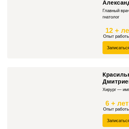
Алексан
Главный врач
гнатолог
12 + л
Опыт работ
Записатьс
Красиль
Дмитрие
Хирург — им
6 + лет
Опыт работ
Записатьс