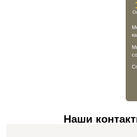
О
М
к
М
с
С
Наши контак