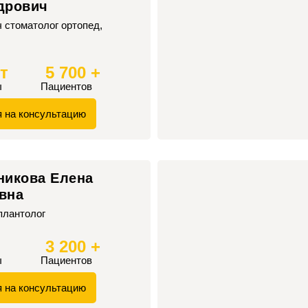
дрович
 стоматолог ортопед,
ет
5 700 +
ы
Пациентов
я на консультацию
никова Елена
вна
плантолог
3 200 +
ы
Пациентов
я на консультацию