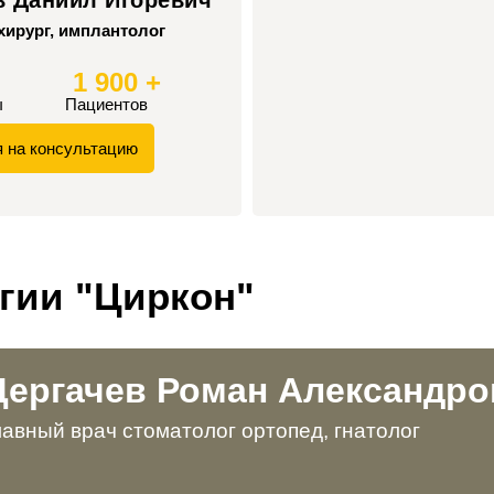
хирург, имплантолог
1 900 +
ы
Пациентов
я на консультацию
гии "Циркон"
Дергачев Роман Александро
лавный врач стоматолог ортопед, гнатолог