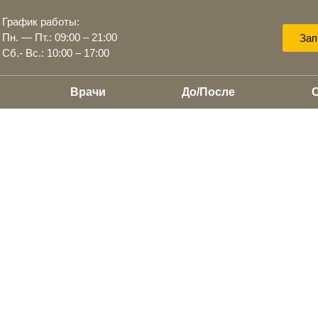
График работы:
Пн. — Пт.: 09:00 – 21:00
Зап
Сб.- Вс.: 10:00 – 17:00
Врачи
До/После
ской клиники
ым протоколам цифровой
минут по телефону или онлайн.