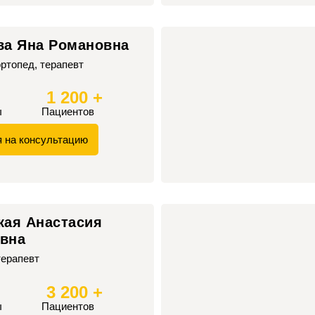
ва Яна Романовна
ртопед, терапевт
1 200 +
ы
Пациентов
я на консультацию
кая Анастасия
вна
терапевт
3 200 +
ы
Пациентов