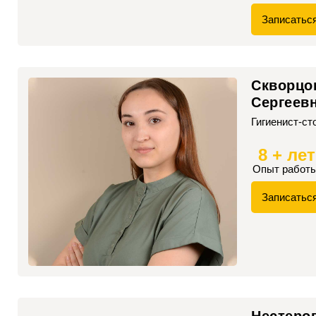
Записатьс
Скворцо
Сергеев
Гигиенист-ст
8 + лет
Опыт работ
Записатьс
Нестеро