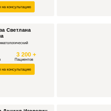
я на консультацию
ва Светлана
на
оматологический
3 200 +
ы
Пациентов
я на консультацию
в Даниил Игоревич