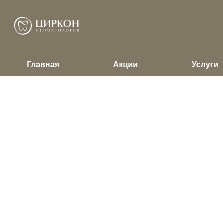
Главная
Акции
Услуги
Врачи стоматологиче
«Циркон»
Лечим взрослых и детей – бережно, по современн
стоматологии. Подберем врача под ваш зарос за 1 